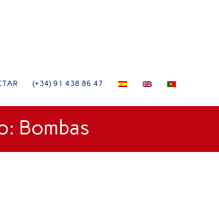
CTAR
(+34) 91 438 86 47
ão: Bombas