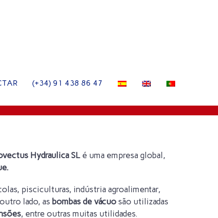
CTAR
(+34) 91 438 86 47
ovectus Hydraulica SL
é uma empresa global,
ue.
s, pisciculturas, indústria agroalimentar,
outro lado, as
bombas de vácuo
são utilizadas
ensões
, entre outras muitas utilidades.