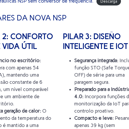
dráulicas NSP sem conversor de frequência.
Descarga
ARES DA NOVA NSP
R 2: CONFORTO
PILAR 3: DISEÑO
 VIDA ÚTIL
INTELIGENTE E IOT
ncio no escritório:
Segurança integrada:
Incl
ra com apenas 54
função STO (Safe Torqu
A), mantendo uma
OFF) de série para uma
ssão constante de 6
paragem segura.
, um nível comparável
Preparado para a Indústri
de um ambiente de
4.0:
Incorpora funções 
itório.
monitorização da IoT par
a geração de calor:
O
controlo proativo.
ento da temperatura do
Compacto e leve:
Pesan
o é mantido a uma
apenas 39 kg (sem