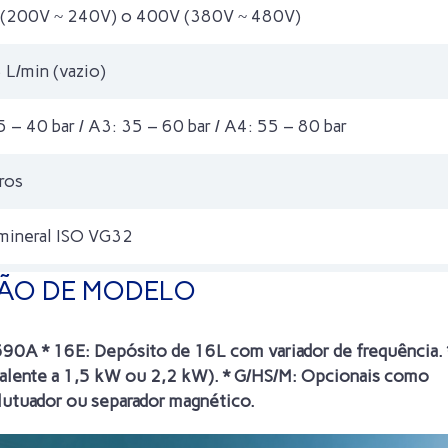
(200V ~ 240V) o 400V (380V ~ 480V)
 L/min (vazio)
 – 40 bar / A3: 35 – 60 bar / A4: 55 – 80 bar
ros
mineral ISO VG32
ÃO DE MODELO
 * 16E: Depósito de 16L com variador de frequência. *
valente a 1,5 kW ou 2,2 kW). * G/HS/M: Opcionais como
flutuador ou separador magnético.