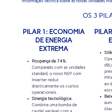
Informação técnica sobre as novas unidades hi
OS 3 PIL
PILAR 1: ECONOMIA
PILA
DE ENERGIA
E
EXTREMA
Silê
Ope
Poupança de 74%:
dB(
Comparado com as unidades
pre
standard, o novo NSP com
MPa
Inverter reduz
ao 
drasticamente os custos
escr
operacionais.
Baix
Sinergia tecnológica:
aum
Combina uma bomba de
óle
caudal variável com a